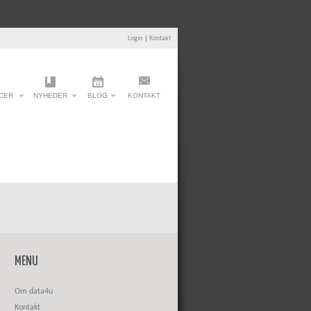
Login
|
Kontakt
CER
NYHEDER
BLOG
KONTAKT
MENU
Om data4u
Kontakt