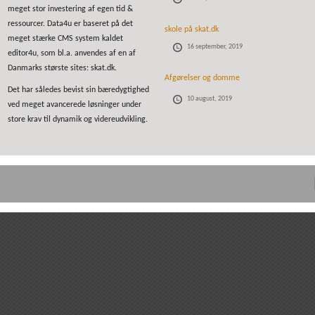
meget stor investering af egen tid &
ressourcer. Data4u er baseret på det
skole på skat.dk
meget stærke CMS system kaldet
16 september, 2019
editor4u, som bl.a. anvendes af en af
Danmarks største sites: skat.dk.
Afgørelser og domme
Det har således bevist sin bæredygtighed
10 august, 2019
ved meget avancerede løsninger under
store krav til dynamik og videreudvikling.