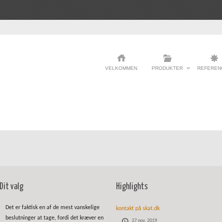
VELKOMMEN
PRODUKTER
REFEREN
Dit valg
Highlights
Det er faktisk en af de mest vanskelige
kontakt på skat.dk
beslutninger at tage, fordi det kræver en
27 nov, 2019