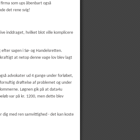
t firma som ups åbenbart også
nde det rene svig!
ive inddraget, hvilket blot ville komplicere
efter sagen i Sø- og Handelsretten.
kraftigt at netop denne vage lov blev lagt
e også advokater ud 4 gange under forløbet,
 fornuftig drøftelse af problemet og under
or dommerne. Løgnen gik på at data4u
eløb var på kr. 1200, men dette blev
r dig med ren samvittighed - det kan koste