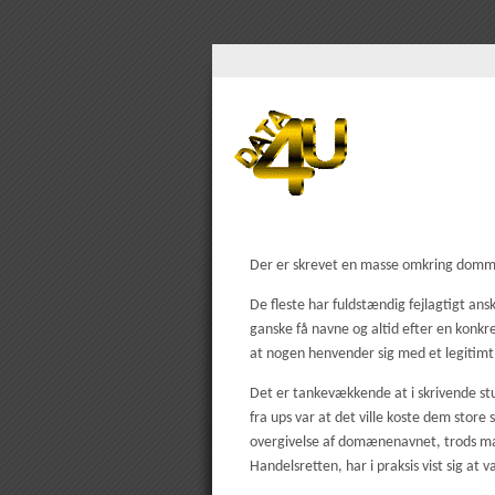
Der er skrevet en masse omkring domm
De fleste har fuldstændig fejlagtigt a
ganske få navne og altid efter en konkr
at nogen henvender sig med et legitimt 
Det er tankevækkende at i skrivende s
fra ups var at det ville koste dem store
overgivelse af domænenavnet, trods ma
Handelsretten, har i praksis vist sig at 