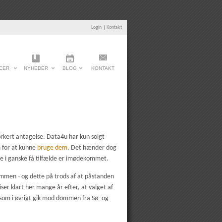
Login
|
Kontakt
CER
NYHEDER
BLOG
KONTAKT
rkert antagelse. Data4u har kun solgt
m for at kunne
bruge dem
. Det hænder dog
ke i ganske få tilfælde er imødekommet.
ommen - og dette på trods af at påstanden
ser klart her mange år efter, at valget af
som i øvrigt gik mod dommen fra Sø- og