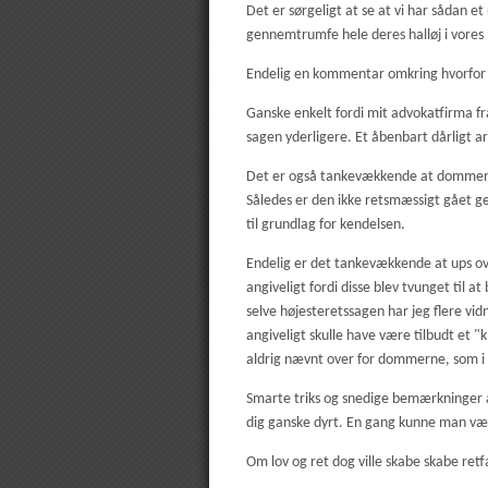
Det er sørgeligt at se at vi har sådan 
gennemtrumfe hele deres halløj i vores 
Endelig en kommentar omkring hvorfor d
Ganske enkelt fordi mit advokatfirma frar
sagen yderligere. Et åbenbart dårligt 
Det er også tankevækkende at dommen bl
Således er den ikke retsmæssigt gået ge
til grundlag for kendelsen.
Endelig er det tankevækkende at ups over
angiveligt fordi disse blev tvunget til 
selve højesteretssagen har jeg flere vi
angiveligt skulle have være tilbudt et 
aldrig nævnt over for dommerne, som i 
Smarte triks og snedige bemærkninger af
dig ganske dyrt. En gang kunne man være
Om lov og ret dog ville skabe skabe ret