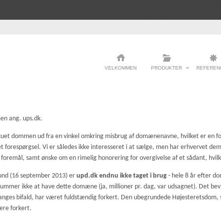
VELKOMMEN
PRODUKTER
REFEREN
en ang. ups.dk.
nskuet dommen ud fra en vinkel omkring misbrug af domænenavne, hvilket er en fo
et forespørgsel. Vi er således ikke interesseret i at sælge, men har erhvervet de
foremål, samt ønske om en rimelig honorering for overgivelse af et sådant, hvil
tund (16 september 2013) er
upd.dk endnu ikke taget i brug
- hele 8 år efter d
 summer ikke at have dette domæne (ja, millioner pr. dag, var udsagnet). Det bevi
nges bifald, har været fuldstændig forkert. Den ubegrundede Højesteretsdom, 
være forkert.