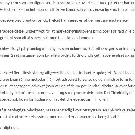
et retssystem som kun tilgodeser de store kanoner. Med ca. 13000 patenter kan e
Højesteret - sørgeligt men sandt. Selve kendelsen var usædvanlig vag, tilnærme
et ikke blev brugt/anvendt, hvilket har været én af de mest anvendte anker:
ådede dette, under frygt for at markedsføringslovens principper i så fald ville bl
argument som altså senere var med til at fælde dommen.
ev afsagt på grundlag af en ny lov som udkom ca. 8 år efter sagen startede og 
nnem 2 retsinstanser som lov ellers byder, fordi grundlaget havde ændret sig så 
skred flere tidsfrister og alligevel fik lov til at fortsætte upåagtet. De skifted
at bruge knap så fine metoder. På intet tidspunkt forsøgte de den mindste form for
dner til at sagsøgers advokat (som var en af de meget kendte) direkte løj over f
"klækkelig beløb" for domænenavnet og stadig være afvisende. Det "klækkelige" b
stedet nok fik en formodning om at det drejede sig om millioner!
 superdygtige Advokater, reagerer stadig i vort retssystem. Pas på hvis du rejse
 stolte af vores retssystem, men den tid er desværre for længst forbi!
færdighed...