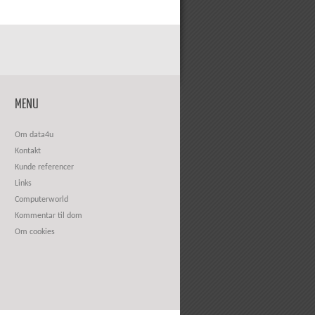
MENU
Om data4u
Kontakt
Kunde referencer
Links
Computerworld
Kommentar til dom
Om cookies