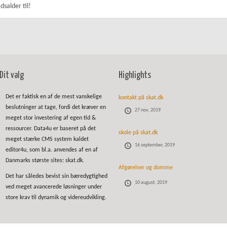
alder til!
Dit valg
Highlights
Det er faktisk en af de mest vanskelige
kontakt på skat.dk
beslutninger at tage, fordi det kræver en
27 nov, 2019
meget stor investering af egen tid &
ressourcer. Data4u er baseret på det
skole på skat.dk
meget stærke CMS system kaldet
16 september, 2019
editor4u, som bl.a. anvendes af en af
Danmarks største sites: skat.dk.
Afgørelser og domme
Det har således bevist sin bæredygtighed
10 august, 2019
ved meget avancerede løsninger under
store krav til dynamik og videreudvikling.